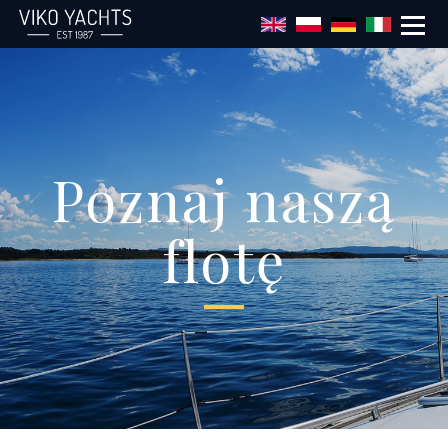
Przejdź do treści
Poznaj naszą
flotę