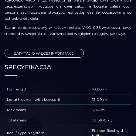
kultowego VIKO S 22. Przestronna wersja 3-kabinowa gwarantuje
bezpieczeństwo i wygodę dla całej załogi, a bogata paleta opcji
personalizacji pozwala stworzyć jednostkę idealnie dopasowaną do
potrzeb właściciela.
Starannie dopracowany w każdym detalu, VIKO S 35 wyznacza nowy
standard w swojej klasie – zarówno pod względem osiągów, jak i stylu.
ZAPYTAJ O WIĘCEJ INFORMACJI
SPECYFIKACJA
Hull length
10,88 m
Length overall with bowsprit
12,00 m
Max beam
3,74 m
Total mass
od 6100 kg
Fin keel fixed with
Keel / Type & System
bulb