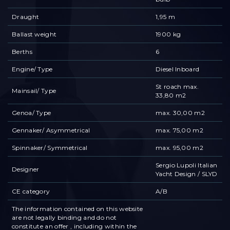
Draught
1,95 m
Ballast weight
1900 kg
Berths
6
Engine/ Type
Diesel Inboard
St roach max.
Mainsail/ Type
33,80 m2
Genoa/ Type
max. 30,00 m2
Gennaker/ Asymmetrical
max. 75,00 m2
Spinnaker/ Symmetrical
max. 95,00 m2
Sergio Lupoli Italian
Designer
Yacht Design / SLYD
CE category
A/B
The information contained on this website
are not legally binding and do not
constitute an offer , including within the